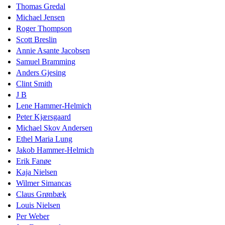
Thomas Gredal
Michael Jensen
Roger Thompson
Scott Breslin
Annie Asante Jacobsen
Samuel Bramming
Anders Gjesing
Clint Smith
J B
Lene Hammer-Helmich
Peter Kjærsgaard
Michael Skov Andersen
Ethel Maria Lung
Jakob Hammer-Helmich
Erik Fanøe
Kaja Nielsen
Wilmer Simancas
Claus Grønbæk
Louis Nielsen
Per Weber