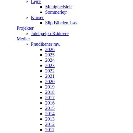
Lejre
Menighedslejr
Sommerlejr
Kurser
Slip Bibelen Løs
Projekter
Julehjælp i Rødovre
Medier
Prædikener mv.
2026
2025
2024
2023
2022
2021
2020
2019
2018
2017
2016
2015
2014
2013
2012
2011