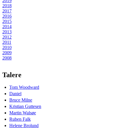
2019
2018
2017
2016
2015
2014
2013
2012
2011
2010
2009
2008
Talere
Tom Woodward
Daniel
Bruce Milne
Kristian Guttesen
Martin Walsøe
Ruben Falk
Helene Brolund