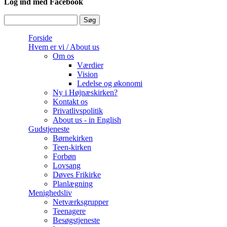
Log ind med Facebook
Søg
Søgefelt
Forside
Hvem er vi / About us
Om os
Værdier
Vision
Ledelse og økonomi
Ny i Højnæskirken?
Kontakt os
Privatlivspolitik
About us - in English
Gudstjeneste
Børnekirken
Teen-kirken
Forbøn
Lovsang
Døves Frikirke
Planlægning
Menighedsliv
Netværksgrupper
Teenagere
Besøgstjeneste