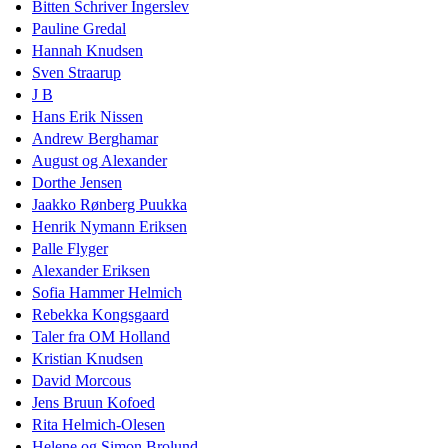
Bitten Schriver Ingerslev
Pauline Gredal
Hannah Knudsen
Sven Straarup
J B
Hans Erik Nissen
Andrew Berghamar
August og Alexander
Dorthe Jensen
Jaakko Rønberg Puukka
Henrik Nymann Eriksen
Palle Flyger
Alexander Eriksen
Sofia Hammer Helmich
Rebekka Kongsgaard
Taler fra OM Holland
Kristian Knudsen
David Morcous
Jens Bruun Kofoed
Rita Helmich-Olesen
Helene og Simon Brolund