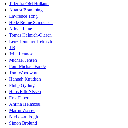
Taler fra OM Holland
August Bramming
Lawrence Tong
Helle Rønne Samuelsen
Adrian Lane
Tomas Helmich-Olesen
Lene Hammer-Helmich
J B
John Lennox
Michael Jensen
Poul-Michael Fanøe
Tom Woodward
Hannah Knudsen
Philip Gylling
Hans Erik Nissen
Erik Fanøe
Anfinn Helmsdal
Martin Walsøe
Niels Jørn Fogh
Simon Brolund