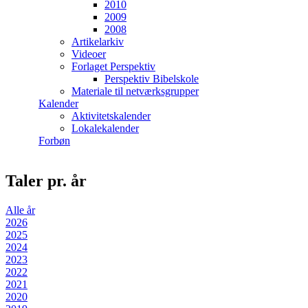
2010
2009
2008
Artikelarkiv
Videoer
Forlaget Perspektiv
Perspektiv Bibelskole
Materiale til netværksgrupper
Kalender
Aktivitetskalender
Lokalekalender
Forbøn
Taler pr. år
Alle år
2026
2025
2024
2023
2022
2021
2020