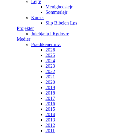
Lejre
Menighedslejr
Sommerlejr
Kurser
Slip Bibelen Løs
Projekter
Julehjælp i Rødovre
Medier
Prædikener mv.
2026
2025
2024
2023
2022
2021
2020
2019
2018
2017
2016
2015
2014
2013
2012
2011