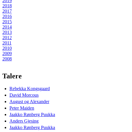
2019
2018
2017
2016
2015
2014
2013
2012
2011
2010
2009
2008
Talere
Rebekka Kongsgaard
David Morcous
August og Alexander
Peter Maiden
Jaakko Rønberg Puukka
Anders Gjesing
Jaakko Rønberg Puukka