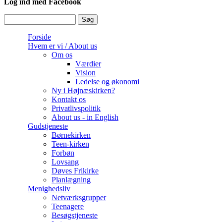
Log ind med Facebook
Søg
Søgefelt
Forside
Hvem er vi / About us
Om os
Værdier
Vision
Ledelse og økonomi
Ny i Højnæskirken?
Kontakt os
Privatlivspolitik
About us - in English
Gudstjeneste
Børnekirken
Teen-kirken
Forbøn
Lovsang
Døves Frikirke
Planlægning
Menighedsliv
Netværksgrupper
Teenagere
Besøgstjeneste