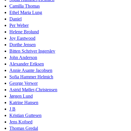
Camilla Thomas
Ethel Maria Lung
Daniel
Per Weber
Helene Brolund
Joy Eastwood
Dorthe Jensen
Bitten Schriver Ingerslev
John Anderson
Alexander Eriksen
Annie Asante Jacobsen
Sofia Hammer Helmich
George Verwer
Astrid Møller-Christensen
Jørgen Lund
Katrine Hansen
J B
Kristian Guttesen
Jens Kofoed
Thomas Gredal