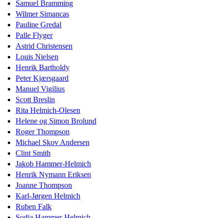
Samuel Bramming
Wilmer Simancas
Pauline Gredal
Palle Flyger
Astrid Christensen
Louis Nielsen
Henrik Bartholdy
Peter Kjærsgaard
Manuel Vigilius
Scott Breslin
Rita Helmich-Olesen
Helene og Simon Brolund
Roger Thompson
Michael Skov Andersen
Clint Smith
Jakob Hammer-Helmich
Henrik Nymann Eriksen
Joanne Thompson
Karl-Jørgen Helmich
Ruben Falk
Sodia Hammer-Helmich