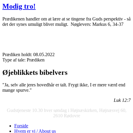
Modig tro!
Prædikenen handler om at lære at se tingene fra Guds perspektiv - så
det der synes umuligt bliver muligt. Nøglevers: Markus 6, 34-37
Prædiken holdt:
08.05.2022
Type af tale:
Prædiken
Øjeblikkets bibelvers
"Ja, selv alle jeres hovedhår er talt. Frygt ikke, I er mere værd end
mange spurve."
Luk 12:7
Gudstjeneste 10.30 hver søndag i Højnæskirken, Højnæsvej 60,
2610 Rødovre
Forside
Hvem er vi / About us