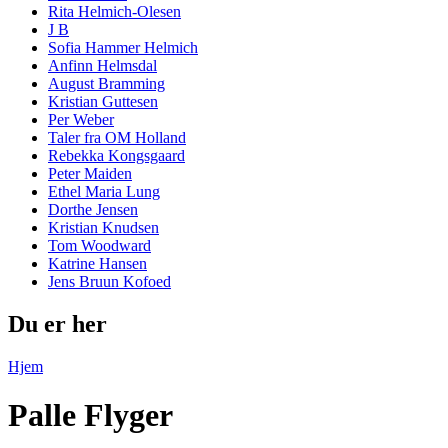
Rita Helmich-Olesen
J B
Sofia Hammer Helmich
Anfinn Helmsdal
August Bramming
Kristian Guttesen
Per Weber
Taler fra OM Holland
Rebekka Kongsgaard
Peter Maiden
Ethel Maria Lung
Dorthe Jensen
Kristian Knudsen
Tom Woodward
Katrine Hansen
Jens Bruun Kofoed
Du er her
Hjem
Palle Flyger