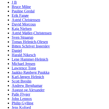
J B
Bruce Milne
Pauline Gredal
Erik Fanøe
Astrid Christensen
David Morcous
Kaja Nielsen
Astrid Møller-Christensen
Sven Straarup
Tomas Helmich-Olesen
Bitten Schriver Ingerslev
Daniel
Harald Nikesch
Lene Hammer-Helmich
Michael Jensen
Lawrence Tong
Jaakko Rønberg Puukka
Karl-Jørgen Helmich
Scott Breslin
Andrew Berghamar
August og Alexander
Palle Flyger
John Lennox
Philip Gylling
Jens Kofoed