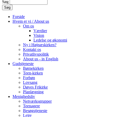
Søg
Forside
Hvem er vi / About us
Om os
Værdier
Vision
Ledelse og økonomi
Ny i Højnæskirken?
Kontakt os
Privatlivspolitik
About us - in English
Gudstjeneste
Børnekirken
Teen-kirken
Forbøn
Lovsang
Døves Frikirke
Planlægning
Menighedsliv
Netværksgrupper
Teenagere
Besøgstjeneste
Lejre