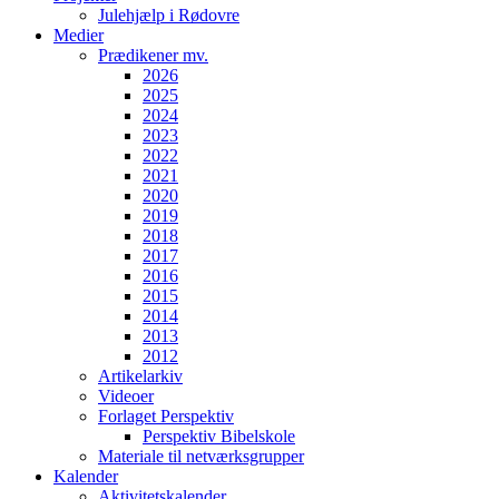
Julehjælp i Rødovre
Medier
Prædikener mv.
2026
2025
2024
2023
2022
2021
2020
2019
2018
2017
2016
2015
2014
2013
2012
Artikelarkiv
Videoer
Forlaget Perspektiv
Perspektiv Bibelskole
Materiale til netværksgrupper
Kalender
Aktivitetskalender