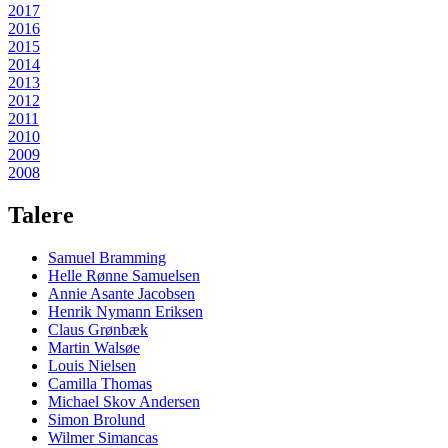
2017
2016
2015
2014
2013
2012
2011
2010
2009
2008
Talere
Samuel Bramming
Helle Rønne Samuelsen
Annie Asante Jacobsen
Henrik Nymann Eriksen
Claus Grønbæk
Martin Walsøe
Louis Nielsen
Camilla Thomas
Michael Skov Andersen
Simon Brolund
Wilmer Simancas