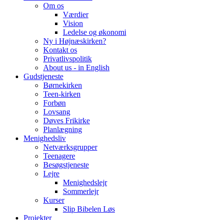
Om os
Værdier
Vision
Ledelse og økonomi
Ny i Højnæskirken?
Kontakt os
Privatlivspolitik
About us - in English
Gudstjeneste
Børnekirken
Teen-kirken
Forbøn
Lovsang
Døves Frikirke
Planlægning
Menighedsliv
Netværksgrupper
Teenagere
Besøgstjeneste
Lejre
Menighedslejr
Sommerlejr
Kurser
Slip Bibelen Løs
Projekter