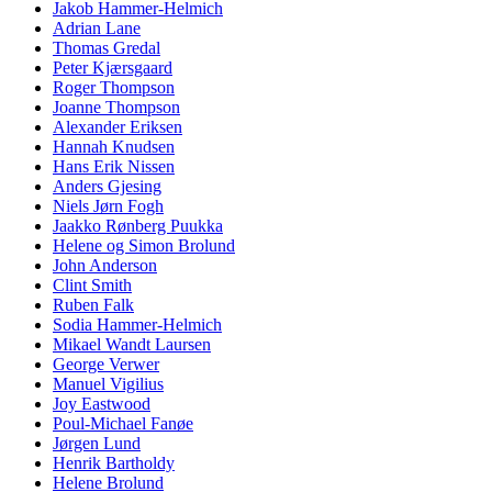
Jakob Hammer-Helmich
Adrian Lane
Thomas Gredal
Peter Kjærsgaard
Roger Thompson
Joanne Thompson
Alexander Eriksen
Hannah Knudsen
Hans Erik Nissen
Anders Gjesing
Niels Jørn Fogh
Jaakko Rønberg Puukka
Helene og Simon Brolund
John Anderson
Clint Smith
Ruben Falk
Sodia Hammer-Helmich
Mikael Wandt Laursen
George Verwer
Manuel Vigilius
Joy Eastwood
Poul-Michael Fanøe
Jørgen Lund
Henrik Bartholdy
Helene Brolund