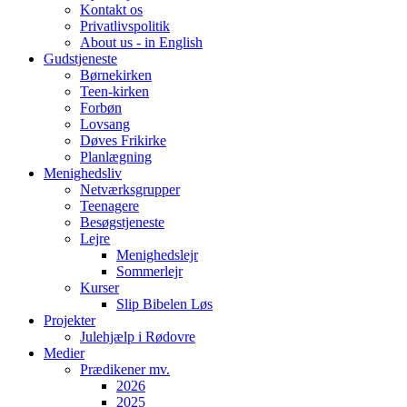
Kontakt os
Privatlivspolitik
About us - in English
Gudstjeneste
Børnekirken
Teen-kirken
Forbøn
Lovsang
Døves Frikirke
Planlægning
Menighedsliv
Netværksgrupper
Teenagere
Besøgstjeneste
Lejre
Menighedslejr
Sommerlejr
Kurser
Slip Bibelen Løs
Projekter
Julehjælp i Rødovre
Medier
Prædikener mv.
2026
2025