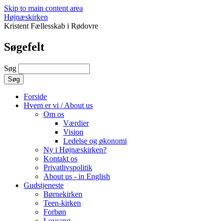
Skip to main content area
Højnæskirken
Kristent Fællesskab i Rødovre
Søgefelt
Søg
Forside
Hvem er vi / About us
Om os
Værdier
Vision
Ledelse og økonomi
Ny i Højnæskirken?
Kontakt os
Privatlivspolitik
About us - in English
Gudstjeneste
Børnekirken
Teen-kirken
Forbøn
Lovsang