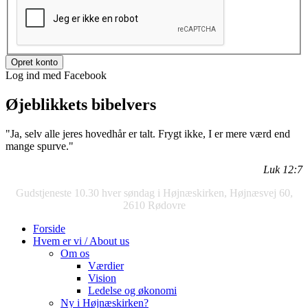
Log ind med Facebook
Øjeblikkets bibelvers
"Ja, selv alle jeres hovedhår er talt. Frygt ikke, I er mere værd end
mange spurve."
Luk 12:7
Gudstjeneste 10.30 hver søndag i Højnæskirken, Højnæsvej 60,
2610 Rødovre
Forside
Hvem er vi / About us
Om os
Værdier
Vision
Ledelse og økonomi
Ny i Højnæskirken?