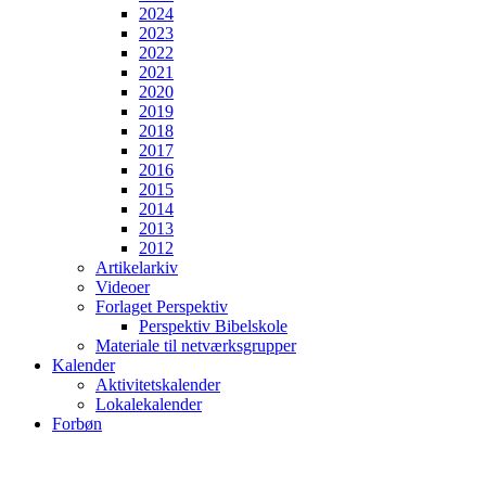
2024
2023
2022
2021
2020
2019
2018
2017
2016
2015
2014
2013
2012
Artikelarkiv
Videoer
Forlaget Perspektiv
Perspektiv Bibelskole
Materiale til netværksgrupper
Kalender
Aktivitetskalender
Lokalekalender
Forbøn