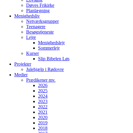
Døves Frikirke
Planlægning
Menighedsliv
Netværksgrupper
Teenagere
Besøgstjeneste
Lejre
Menighedslejr
Sommerlejr
Kurser
Slip Bibelen Løs
Projekter
Julehjælp i Rødovre
Medier
Prædikener mv.
2026
2025
2024
2023
2022
2021
2020
2019
2018