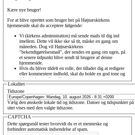
Kære nye bruger!
For at blive oprettet som bruger her på Højnæskirkens
hjemmeside skal du acceptere følgende:
Vi (kirkens administration) må sende mails til dig ind
imellem. Dette vil ikke ske så tit, måske en gang om
måneden. Dog vil Højnæskirkens
"bekendtgørelsesmail", der sendes en gang om ugen, på
et senere tidpunkt blive sendt til brugere af denne
hjemmeside.
Hvis du bliver tildelt en rolle, der tillader dig at redigere
eller kommentere indhold, skal du holde en god tone og
ikke misbruge din rolle.
Lokalitet
Det var bare det - velkommen!
Tidszone
Når du sætter kryds i feltet
Jeg accepterer betingelserne
og
Vælg den ønskede lokale tid og tidszone. Datoer og tidspunkter på
derefter klikker på
Opret konto
, bliver du oprettet som bruger.
sitet vises med den valgte tidszone.
Herefter vil vi godkende (eller afvise) din tilmelding, og tildele
dig en rolle på hjemmesiden.
CAPTCHA
Dette spørgsmål tester hvorvidt du er et menneske og
Jeg accepterer betingelserne
*
forhindrer automatisk indsendelse af spam.