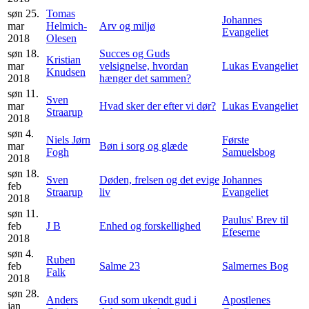
søn 25.
Tomas
Johannes
mar
Helmich-
Arv og miljø
Evangeliet
2018
Olesen
søn 18.
Succes og Guds
Kristian
mar
velsignelse, hvordan
Lukas Evangeliet
Knudsen
2018
hænger det sammen?
søn 11.
Sven
mar
Hvad sker der efter vi dør?
Lukas Evangeliet
Straarup
2018
søn 4.
Niels Jørn
Første
mar
Bøn i sorg og glæde
Fogh
Samuelsbog
2018
søn 18.
Sven
Døden, frelsen og det evige
Johannes
feb
Straarup
liv
Evangeliet
2018
søn 11.
Paulus' Brev til
feb
J B
Enhed og forskellighed
Efeserne
2018
søn 4.
Ruben
feb
Salme 23
Salmernes Bog
Falk
2018
søn 28.
Anders
Gud som ukendt gud i
Apostlenes
jan