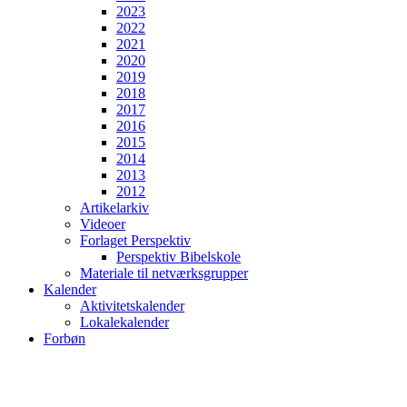
2023
2022
2021
2020
2019
2018
2017
2016
2015
2014
2013
2012
Artikelarkiv
Videoer
Forlaget Perspektiv
Perspektiv Bibelskole
Materiale til netværksgrupper
Kalender
Aktivitetskalender
Lokalekalender
Forbøn