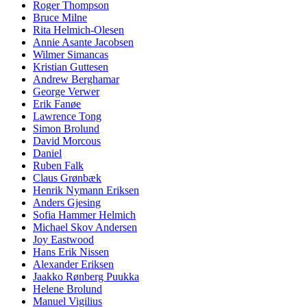
Roger Thompson
Bruce Milne
Rita Helmich-Olesen
Annie Asante Jacobsen
Wilmer Simancas
Kristian Guttesen
Andrew Berghamar
George Verwer
Erik Fanøe
Lawrence Tong
Simon Brolund
David Morcous
Daniel
Ruben Falk
Claus Grønbæk
Henrik Nymann Eriksen
Anders Gjesing
Sofia Hammer Helmich
Michael Skov Andersen
Joy Eastwood
Hans Erik Nissen
Alexander Eriksen
Jaakko Rønberg Puukka
Helene Brolund
Manuel Vigilius