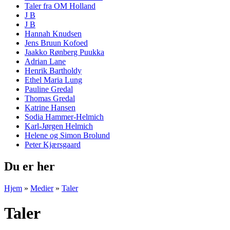
Taler fra OM Holland
J B
J B
Hannah Knudsen
Jens Bruun Kofoed
Jaakko Rønberg Puukka
Adrian Lane
Henrik Bartholdy
Ethel Maria Lung
Pauline Gredal
Thomas Gredal
Katrine Hansen
Sodia Hammer-Helmich
Karl-Jørgen Helmich
Helene og Simon Brolund
Peter Kjærsgaard
Du er her
Hjem
»
Medier
»
Taler
Taler