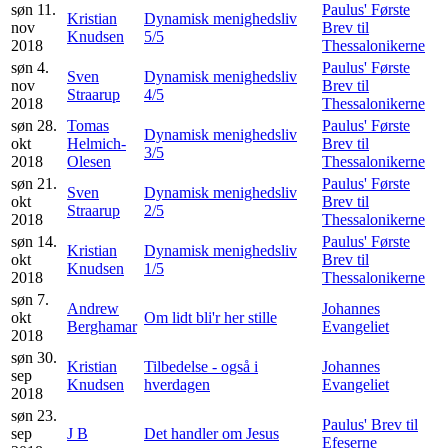
søn 11.
Paulus' Første
Kristian
Dynamisk menighedsliv
nov
Brev til
Knudsen
5/5
2018
Thessalonikerne
søn 4.
Paulus' Første
Sven
Dynamisk menighedsliv
nov
Brev til
Straarup
4/5
2018
Thessalonikerne
søn 28.
Tomas
Paulus' Første
Dynamisk menighedsliv
okt
Helmich-
Brev til
3/5
2018
Olesen
Thessalonikerne
søn 21.
Paulus' Første
Sven
Dynamisk menighedsliv
okt
Brev til
Straarup
2/5
2018
Thessalonikerne
søn 14.
Paulus' Første
Kristian
Dynamisk menighedsliv
okt
Brev til
Knudsen
1/5
2018
Thessalonikerne
søn 7.
Andrew
Johannes
okt
Om lidt bli'r her stille
Berghamar
Evangeliet
2018
søn 30.
Kristian
Tilbedelse - også i
Johannes
sep
Knudsen
hverdagen
Evangeliet
2018
søn 23.
Paulus' Brev til
sep
J B
Det handler om Jesus
Efeserne