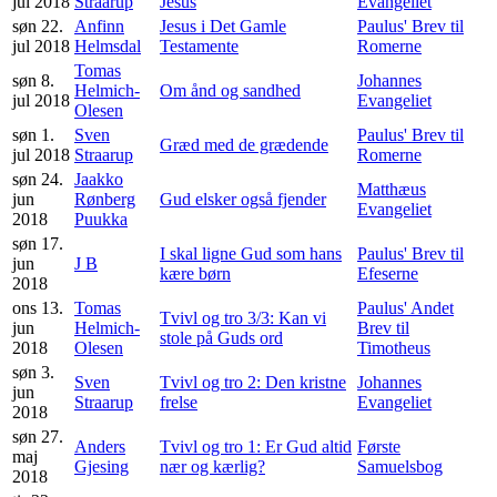
jul 2018
Straarup
Jesus
Evangeliet
søn 22.
Anfinn
Jesus i Det Gamle
Paulus' Brev til
jul 2018
Helmsdal
Testamente
Romerne
Tomas
søn 8.
Johannes
Helmich-
Om ånd og sandhed
jul 2018
Evangeliet
Olesen
søn 1.
Sven
Paulus' Brev til
Græd med de grædende
jul 2018
Straarup
Romerne
søn 24.
Jaakko
Matthæus
jun
Rønberg
Gud elsker også fjender
Evangeliet
2018
Puukka
søn 17.
I skal ligne Gud som hans
Paulus' Brev til
jun
J B
kære børn
Efeserne
2018
ons 13.
Tomas
Paulus' Andet
Tvivl og tro 3/3: Kan vi
jun
Helmich-
Brev til
stole på Guds ord
2018
Olesen
Timotheus
søn 3.
Sven
Tvivl og tro 2: Den kristne
Johannes
jun
Straarup
frelse
Evangeliet
2018
søn 27.
Anders
Tvivl og tro 1: Er Gud altid
Første
maj
Gjesing
nær og kærlig?
Samuelsbog
2018