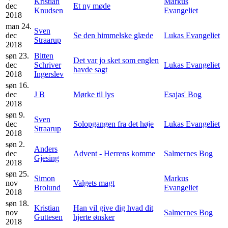
Kristian
Markus
dec
Et ny møde
Knudsen
Evangeliet
2018
man 24.
Sven
dec
Se den himmelske glæde
Lukas Evangeliet
Straarup
2018
søn 23.
Bitten
Det var jo sket som englen
dec
Schriver
Lukas Evangeliet
havde sagt
2018
Ingerslev
søn 16.
dec
J B
Mørke til lys
Esajas' Bog
2018
søn 9.
Sven
dec
Solopgangen fra det høje
Lukas Evangeliet
Straarup
2018
søn 2.
Anders
dec
Advent - Herrens komme
Salmernes Bog
Gjesing
2018
søn 25.
Simon
Markus
nov
Valgets magt
Brolund
Evangeliet
2018
søn 18.
Kristian
Han vil give dig hvad dit
nov
Salmernes Bog
Guttesen
hjerte ønsker
2018