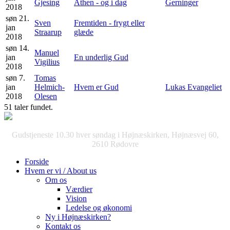
Gjesing
Athen - og i dag
Gerninger
2018
søn 21.
Sven
Fremtiden - frygt eller
jan
Straarup
glæde
2018
søn 14.
Manuel
jan
En underlig Gud
Vigilius
2018
søn 7.
Tomas
jan
Helmich-
Hvem er Gud
Lukas Evangeliet
2018
Olesen
51 taler fundet.
Gudstjeneste 10.30 hver søndag i Højnæskirken, Højnæsvej 60,
2610 Rødovre
Forside
Hvem er vi / About us
Om os
Værdier
Vision
Ledelse og økonomi
Ny i Højnæskirken?
Kontakt os