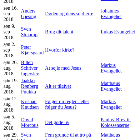
2018
søn 16.
Anders
Johannes
sep
Døden og dens sejrherre
Gjesing
Evangeliet
2018
søn 9.
Sven
sep
Brug dit talent
Lukas Evangeliet
Straarup
2018
søn 2.
Peter
sep
Hvorfor kirke?
Kjærsgaard
2018
søn 26.
Bitten
Markus
aug
Schriver
At sejle med Jesus
Evangeliet
2018
Ingerslev
søn 19.
Jaakko
Matthæus
aug
Rønberg
Alt er tilgivet
Evangeliet
2018
Puukka
søn 12.
Kristian
Følger du regler - eller
Markus
aug
Knudsen
følger du Jesus?
Evangeliet
2018
søn 5.
David
Paulus' Brev til
aug
Det gode liv
Morcous
Kolossenserne
2018
søn 29.
Sven
Fem grunde til at tro på
Matthæus