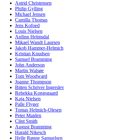
Astrid Christensen
Philip Gylling
Michael Jensen
Camilla Thomas
Jens Kofoed
Louis Nielsen
Anfinn Helmsdal
Mikael Wandt Laursen
Jakob Hammer-Helmich
Kristian Knudsen
Samuel Bramming
John Anderson
Martin Walsøe
Tom Woodward
Joanne Thompson
Bitten Schriver Ingerslev
Rebekka Kongsgaard
Kaja Nielsen
Palle Flyger
Tomas Helmich-Olesen
Peter Maiden
Clint Smith
August Bramming
Harald Nikesch
Helle Rønne Samuelsen