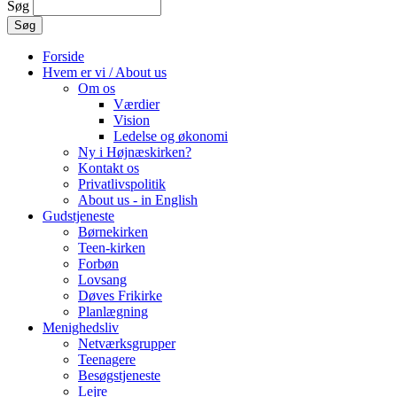
Søg
Forside
Hvem er vi / About us
Om os
Værdier
Vision
Ledelse og økonomi
Ny i Højnæskirken?
Kontakt os
Privatlivspolitik
About us - in English
Gudstjeneste
Børnekirken
Teen-kirken
Forbøn
Lovsang
Døves Frikirke
Planlægning
Menighedsliv
Netværksgrupper
Teenagere
Besøgstjeneste
Lejre