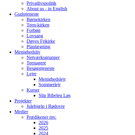
Privatlivspolitik
About us - in English
Gudstjeneste
Børnekirken
Teen-kirken
Forbøn
Lovsang
Døves Frikirke
Planlægning
Menighedsliv
Netværksgrupper
Teenagere
Besøgstjeneste
Lejre
Menighedslejr
Sommerlejr
Kurser
Slip Bibelen Løs
Projekter
Julehjælp i Rødovre
Medier
Prædikener mv.
2026
2025
2024