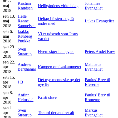
tir 22.
Kristian
Johannes
maj
Helligåndens virke i dag
Knudsen
Evangeliet
2018
søn 13.
Helle
Deltag i festen - og få
maj
Rønne
Lukas Evangeliet
andre med
2018
Samuelsen
søn 6.
Jaakko
Vi er udsendt som Jesus
maj
Rønberg
var det
2018
Puukka
søn 29.
Sven
apr
Hvem siger I at jeg er
Peters Andet Brev
Straarup
2018
søn 22.
Andrew
Matthæus
apr
Kampen om lønkammeret
Berghamar
Evangeliet
2018
søn 15.
Det nye menneske og det
Paulus' Brev til
apr
J B
nye liv
Efeserne
2018
søn 8.
Anfinn
Paulus' Brev til
apr
Kristi slave
Helmsdal
Romerne
2018
søn 1.
Sven
Markus
apr
Tre ord der ændrer alt
Straarup
Evangeliet
2018