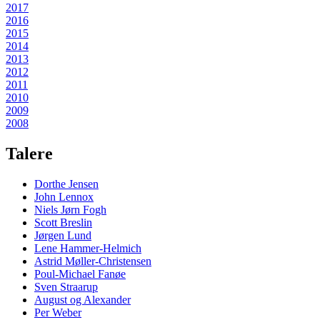
2017
2016
2015
2014
2013
2012
2011
2010
2009
2008
Talere
Dorthe Jensen
John Lennox
Niels Jørn Fogh
Scott Breslin
Jørgen Lund
Lene Hammer-Helmich
Astrid Møller-Christensen
Poul-Michael Fanøe
Sven Straarup
August og Alexander
Per Weber