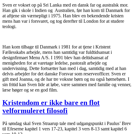
Sven er vokset op på Sri Lanka med en dansk far og australsk mor.
Han gik i skole i Indien og Australien, før han kom til Danmark for
at aftjene sin værnepligt i 1975. Han blev en bekendende kristen
mens han var i forsvaret, og tog derefter til London for at studere
teologi.
Han kom tilbage til Danmark i 1981 for at tjene i Kristent
Fællesskabs arbejde, mens han samtidig var fuldtidsansat i
designfirmaet Menu A/S. I 1991 blev han deltidsansat af
menigheden for at varetage ledelse, pastoralt arbejde og
undervisning. Dette fortsætter han med i dag, samtidig med at han
delvis arbejder for det danske Forsvar som reserveofficer. Sven er
gift med Joanna, og de har tre voksne børn og nu også børnebørn. I
sin fritid kan Sven lide at løbe, være sammen med familie og venner,
læse bøger og se en god film.
Kristendom er ikke bare en flot
velformuleret filosofi
På søndag skal Sven Straarup tale med udgangspunkt i Paulus’ Brev
til Efeserne kapitel 1 vers 17-23, kapitel 3 vers 8-13 samt kapitel 6