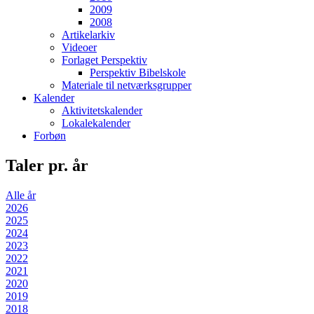
2009
2008
Artikelarkiv
Videoer
Forlaget Perspektiv
Perspektiv Bibelskole
Materiale til netværksgrupper
Kalender
Aktivitetskalender
Lokalekalender
Forbøn
Taler pr. år
Alle år
2026
2025
2024
2023
2022
2021
2020
2019
2018