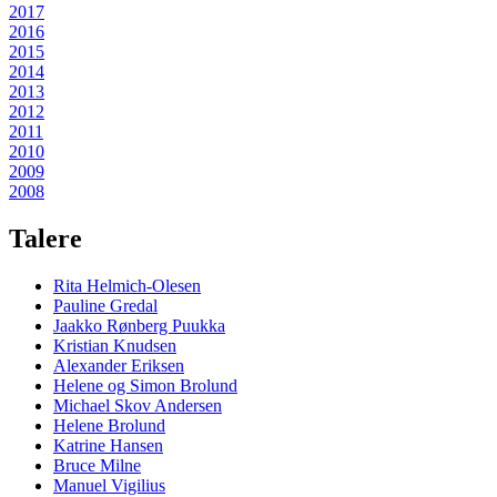
2017
2016
2015
2014
2013
2012
2011
2010
2009
2008
Talere
Rita Helmich-Olesen
Pauline Gredal
Jaakko Rønberg Puukka
Kristian Knudsen
Alexander Eriksen
Helene og Simon Brolund
Michael Skov Andersen
Helene Brolund
Katrine Hansen
Bruce Milne
Manuel Vigilius