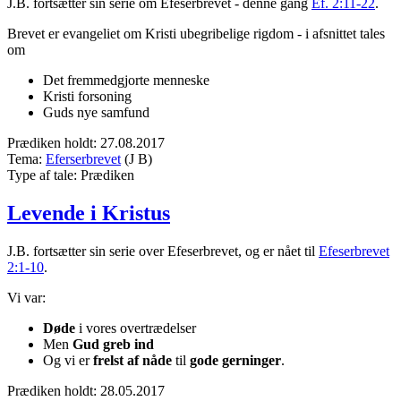
J.B. fortsætter sin serie om Efeserbrevet - denne gang
Ef. 2:11-22
.
Brevet er evangeliet om Kristi ubegribelige rigdom - i afsnittet tales
om
Det fremmedgjorte menneske
Kristi forsoning
Guds nye samfund
Prædiken holdt:
27.08.2017
Tema:
Eferserbrevet
(J B)
Type af tale:
Prædiken
Levende i Kristus
J.B. fortsætter sin serie over Efeserbrevet, og er nået til
Efeserbrevet
2:1-10
.
Vi var:
Døde
i vores overtrædelser
Men
Gud greb ind
Og vi er
frelst af nåde
til
gode gerninger
.
Prædiken holdt:
28.05.2017