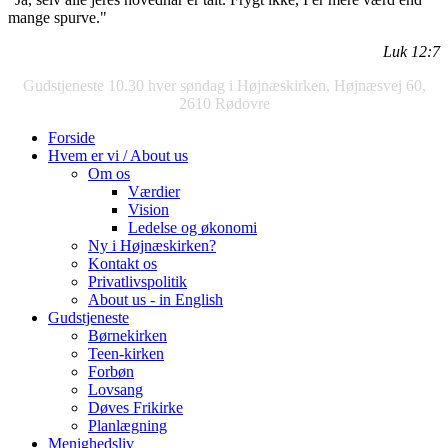
mange spurve."
Luk 12:7
Gudstjeneste 10.30 hver søndag i Højnæskirken, Højnæsvej 60,
2610 Rødovre
Forside
Hvem er vi / About us
Om os
Værdier
Vision
Ledelse og økonomi
Ny i Højnæskirken?
Kontakt os
Privatlivspolitik
About us - in English
Gudstjeneste
Børnekirken
Teen-kirken
Forbøn
Lovsang
Døves Frikirke
Planlægning
Menighedsliv