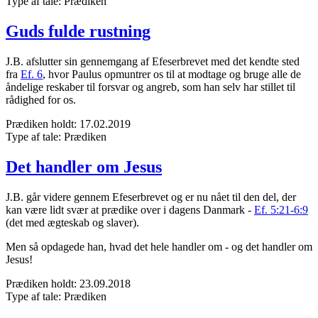
Type af tale:
Prædiken
Guds fulde rustning
J.B. afslutter sin gennemgang af Efeserbrevet med det kendte sted
fra
Ef. 6
, hvor Paulus opmuntrer os til at modtage og bruge alle de
åndelige reskaber til forsvar og angreb, som han selv har stillet til
rådighed for os.
Prædiken holdt:
17.02.2019
Type af tale:
Prædiken
Det handler om Jesus
J.B. går videre gennem Efeserbrevet og er nu nået til den del, der
kan være lidt svær at prædike over i dagens Danmark -
Ef. 5:21-6:9
(det med ægteskab og slaver).
Men så opdagede han, hvad det hele handler om - og det handler om
Jesus!
Prædiken holdt:
23.09.2018
Type af tale:
Prædiken