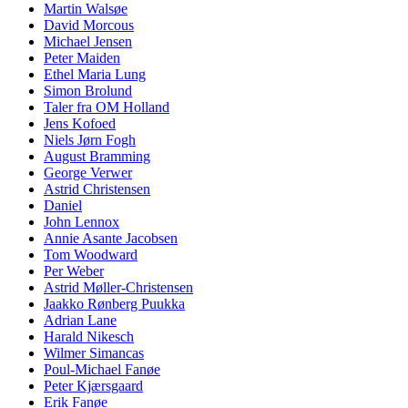
Martin Walsøe
David Morcous
Michael Jensen
Peter Maiden
Ethel Maria Lung
Simon Brolund
Taler fra OM Holland
Jens Kofoed
Niels Jørn Fogh
August Bramming
George Verwer
Astrid Christensen
Daniel
John Lennox
Annie Asante Jacobsen
Tom Woodward
Per Weber
Astrid Møller-Christensen
Jaakko Rønberg Puukka
Adrian Lane
Harald Nikesch
Wilmer Simancas
Poul-Michael Fanøe
Peter Kjærsgaard
Erik Fanøe