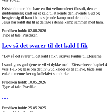
vers 10-12.
Kristendom er ikke bare en flot velformuleret filosofi, den er
guddommelig kraft og et kald til at kende den levende Gud og
hengive sig til ham i hans sejrende kamp mod det onde.
Jesus har kaldt dig til at deltage i denne kamp sammen med ham.
Prædiken holdt:
02.08.2026
Type af tale:
Prædiken
Lev så det svarer til det kald I fik
"Lev så det svarer til det kald I fik", skriver Paulus til Eferserne.
I søndagens gudstjeneste vil vi dykke med i Eferserbrevet kapitel 4
vers 1-15 og læse om det liv Gud kalder os til at leve, både som
enkelte mennesker og kollektivt som kirke.
Prædiken holdt:
10.05.2026
Type af tale:
Prædiken
....
Prædiken holdt:
25.05.2025