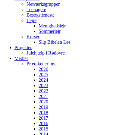
Netværksgrupper
Teenagere
Besøgstjeneste
Lejre
Menighedslejr
Sommerlejr
Kurser
Slip Bibelen Løs
Projekter
Julehjælp i Rødovre
Medier
Prædikener mv.
2026
2025
2024
2023
2022
2021
2020
2019
2018
2017
2016
2015
2014