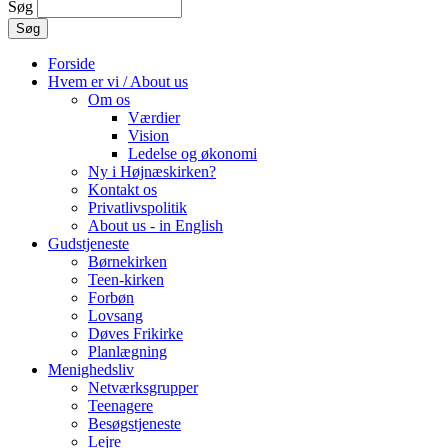
Søg
Forside
Hvem er vi / About us
Om os
Værdier
Vision
Ledelse og økonomi
Ny i Højnæskirken?
Kontakt os
Privatlivspolitik
About us - in English
Gudstjeneste
Børnekirken
Teen-kirken
Forbøn
Lovsang
Døves Frikirke
Planlægning
Menighedsliv
Netværksgrupper
Teenagere
Besøgstjeneste
Lejre