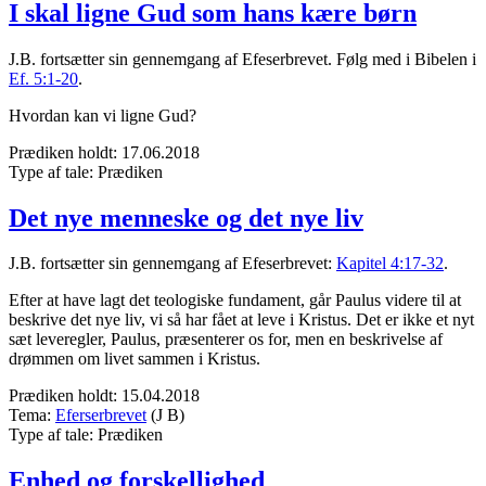
I skal ligne Gud som hans kære børn
J.B. fortsætter sin gennemgang af Efeserbrevet. Følg med i Bibelen i
Ef. 5:1-20
.
Hvordan kan vi ligne Gud?
Prædiken holdt:
17.06.2018
Type af tale:
Prædiken
Det nye menneske og det nye liv
J.B. fortsætter sin gennemgang af Efeserbrevet:
Kapitel 4:17-32
.
Efter at have lagt det teologiske fundament, går Paulus videre til at
beskrive det nye liv, vi så har fået at leve i Kristus. Det er ikke et nyt
sæt leveregler, Paulus, præsenterer os for, men en beskrivelse af
drømmen om livet sammen i Kristus.
Prædiken holdt:
15.04.2018
Tema:
Eferserbrevet
(J B)
Type af tale:
Prædiken
Enhed og forskellighed