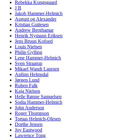
Rebekka Kongsgaard
J B
Jakob Hammer-Helmich
August og Alexander
Kristian Guttesen
Andrew Berghamar
Henrik Nymann Eriksen
Jens Bruun Kofoed
Louis Nielsen
Philip Gylling
Lene Hammer-Helmich
Sven Straarup
Mikael Wandt Laursen
Anfinn Helmsdal
Jørgen Lund
Ruben Falk
Kaja Nielsen
Helle Rønne Samuelsen
Sodia Hammer-Helmich
John Anderson
Roger Thompson
Tomas Helmich-Olesen
Dorthe Jensen
Joy Eastwood
Lawrence Tong