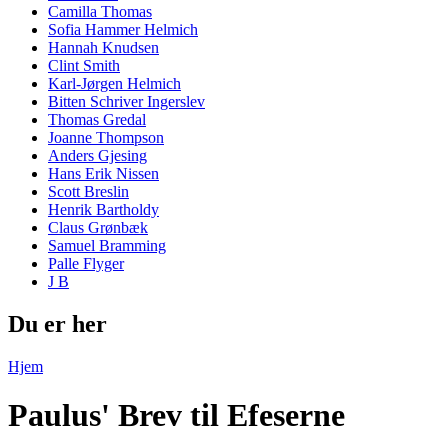
Camilla Thomas
Sofia Hammer Helmich
Hannah Knudsen
Clint Smith
Karl-Jørgen Helmich
Bitten Schriver Ingerslev
Thomas Gredal
Joanne Thompson
Anders Gjesing
Hans Erik Nissen
Scott Breslin
Henrik Bartholdy
Claus Grønbæk
Samuel Bramming
Palle Flyger
J B
Du er her
Hjem
Paulus' Brev til Efeserne