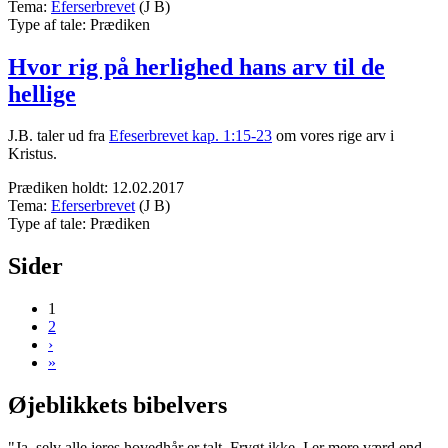
Tema:
Eferserbrevet
(J B)
Type af tale:
Prædiken
Hvor rig på herlighed hans arv til de
hellige
J.B. taler ud fra
Efeserbrevet kap. 1:15-23
om vores rige arv i
Kristus.
Prædiken holdt:
12.02.2017
Tema:
Eferserbrevet
(J B)
Type af tale:
Prædiken
Sider
1
2
›
»
Øjeblikkets bibelvers
"Ja, selv alle jeres hovedhår er talt. Frygt ikke, I er mere værd end