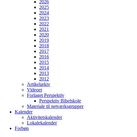
2026
2025
2024
2023
2022
2021
2020
2019
2018
2017
2016
2015
2014
2013
2012
Artikelarkiv
Videoer
Forlaget Perspektiv
Perspektiv Bibelskole
Materiale til netværksgrupper
Kalender
Aktivitetskalender
Lokalekalender
Forbøn