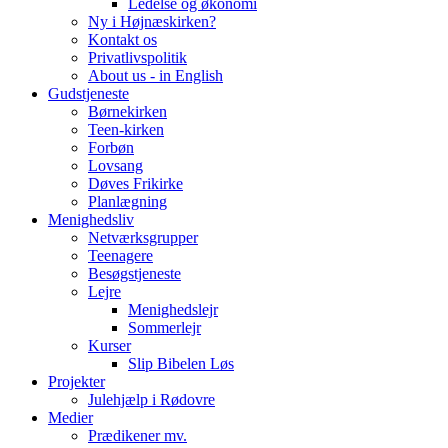
Ledelse og økonomi
Ny i Højnæskirken?
Kontakt os
Privatlivspolitik
About us - in English
Gudstjeneste
Børnekirken
Teen-kirken
Forbøn
Lovsang
Døves Frikirke
Planlægning
Menighedsliv
Netværksgrupper
Teenagere
Besøgstjeneste
Lejre
Menighedslejr
Sommerlejr
Kurser
Slip Bibelen Løs
Projekter
Julehjælp i Rødovre
Medier
Prædikener mv.