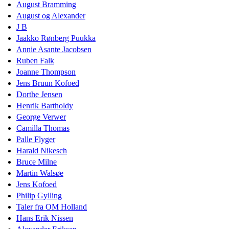
August Bramming
August og Alexander
J B
Jaakko Rønberg Puukka
Annie Asante Jacobsen
Ruben Falk
Joanne Thompson
Jens Bruun Kofoed
Dorthe Jensen
Henrik Bartholdy
George Verwer
Camilla Thomas
Palle Flyger
Harald Nikesch
Bruce Milne
Martin Walsøe
Jens Kofoed
Philip Gylling
Taler fra OM Holland
Hans Erik Nissen