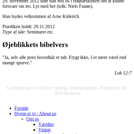
29. november 2012 talte han hos os i Højnæskirken om at kunne
forsvare sin tro. Lyt med her (tolk: Niels Fanøe).
Han bydes velkommen af Arne Kiilerich.
Prædiken holdt:
29.11.2012
Type af tale:
Seminarer etc.
Øjeblikkets bibelvers
"Ja, selv alle jeres hovedhår er talt. Frygt ikke, I er mere værd end
mange spurve."
Luk 12:7
Gudstjeneste 10.30 hver søndag i Højnæskirken, Højnæsvej 60,
2610 Rødovre
Forside
Hvem er vi / About us
Om os
Værdier
Vision