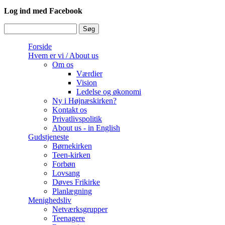
Log ind med Facebook
Søg
Søgefelt
Forside
Hvem er vi / About us
Om os
Værdier
Vision
Ledelse og økonomi
Ny i Højnæskirken?
Kontakt os
Privatlivspolitik
About us - in English
Gudstjeneste
Børnekirken
Teen-kirken
Forbøn
Lovsang
Døves Frikirke
Planlægning
Menighedsliv
Netværksgrupper
Teenagere