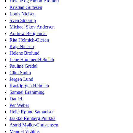
Helene og Simon Brolund
Kristian Guttesen
Louis Nielsen
Sven Straarup
Michael Skov Andersen
Andrew Berghamar
Rita Helmich-Olesen
Kaja Nielsen
Helene Brolund
Lene Hammer-Helmich
Pauline Gredal
Clint Smith
Jørgen Lund
Karl-Jørgen Helmich
Samuel Bramming
Daniel
Per Weber
Helle Rønne Samuelsen
Jaakko Rønberg Puukka
Astrid Møller-Christensen
Manuel Vigilius