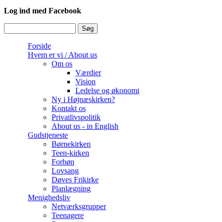
Log ind med Facebook
Søg
Søgefelt
Forside
Hvem er vi / About us
Om os
Værdier
Vision
Ledelse og økonomi
Ny i Højnæskirken?
Kontakt os
Privatlivspolitik
About us - in English
Gudstjeneste
Børnekirken
Teen-kirken
Forbøn
Lovsang
Døves Frikirke
Planlægning
Menighedsliv
Netværksgrupper
Teenagere