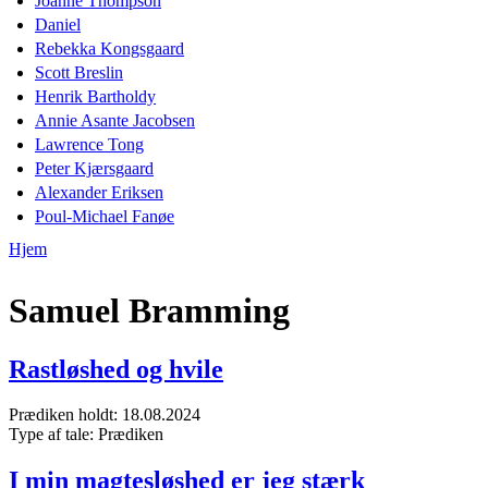
Joanne Thompson
Daniel
Rebekka Kongsgaard
Scott Breslin
Henrik Bartholdy
Annie Asante Jacobsen
Lawrence Tong
Peter Kjærsgaard
Alexander Eriksen
Poul-Michael Fanøe
Hjem
Du er her
Samuel Bramming
Rastløshed og hvile
Prædiken holdt:
18.08.2024
Type af tale:
Prædiken
I min magtesløshed er jeg stærk