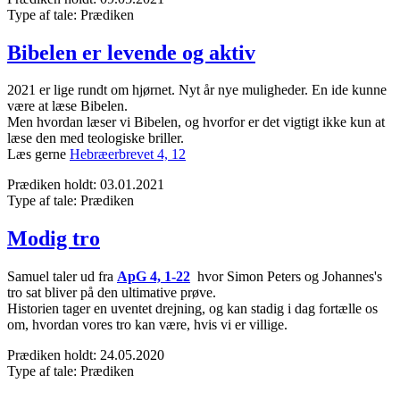
Type af tale:
Prædiken
Bibelen er levende og aktiv
2021 er lige rundt om hjørnet. Nyt år nye muligheder. En ide kunne
være at læse Bibelen.
Men hvordan læser vi Bibelen, og hvorfor er det vigtigt ikke kun at
læse den med teologiske briller.
Læs gerne
Hebræerbrevet 4, 12
Prædiken holdt:
03.01.2021
Type af tale:
Prædiken
Modig tro
Samuel taler ud fra
ApG 4, 1-22
hvor Simon Peters og Johannes's
tro sat bliver på den ultimative prøve.
Historien tager en uventet drejning, og kan stadig i dag fortælle os
om, hvordan vores tro kan være, hvis vi er villige.
Prædiken holdt:
24.05.2020
Type af tale:
Prædiken