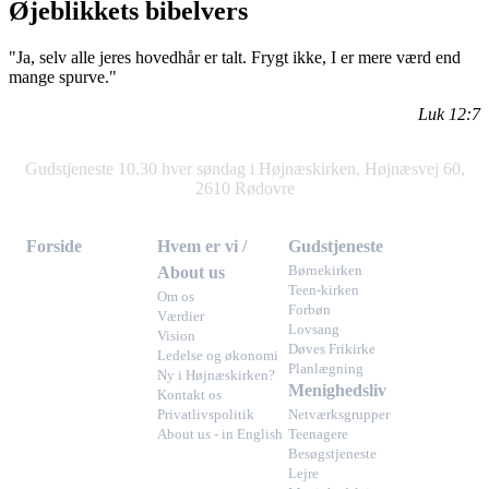
Øjeblikkets bibelvers
"Ja, selv alle jeres hovedhår er talt. Frygt ikke, I er mere værd end
mange spurve."
Luk 12:7
Gudstjeneste 10.30 hver søndag i Højnæskirken, Højnæsvej 60,
2610 Rødovre
Forside
Hvem er vi /
Gudstjeneste
About us
Børnekirken
Teen-kirken
Om os
Forbøn
Værdier
Lovsang
Vision
Døves Frikirke
Ledelse og økonomi
Planlægning
Ny i Højnæskirken?
Menighedsliv
Kontakt os
Privatlivspolitik
Netværksgrupper
About us - in English
Teenagere
Besøgstjeneste
Lejre