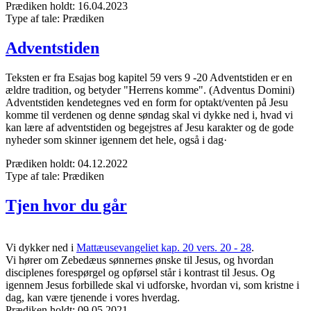
Prædiken holdt:
16.04.2023
Type af tale:
Prædiken
Adventstiden
Teksten er fra Esajas bog kapitel 59 vers 9 -20 Adventstiden er en
ældre tradition, og betyder "Herrens komme". (Adventus Domini)
Adventstiden kendetegnes ved en form for optakt/venten på Jesu
komme til verdenen og denne søndag skal vi dykke ned i, hvad vi
kan lære af adventstiden og begejstres af Jesu karakter og de gode
nyheder som skinner igennem det hele, også i dag·
Prædiken holdt:
04.12.2022
Type af tale:
Prædiken
Tjen hvor du går
Vi dykker ned i
Mattæusevangeliet kap. 20 vers. 20 - 28
.
Vi hører om Zebedæus sønnernes ønske til Jesus, og hvordan
disciplenes forespørgel og opførsel står i kontrast til Jesus. Og
igennem Jesus forbillede skal vi udforske, hvordan vi, som kristne i
dag, kan være tjenende i vores hverdag.
Prædiken holdt:
09.05.2021