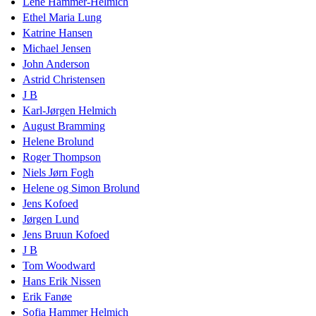
Lene Hammer-Helmich
Ethel Maria Lung
Katrine Hansen
Michael Jensen
John Anderson
Astrid Christensen
J B
Karl-Jørgen Helmich
August Bramming
Helene Brolund
Roger Thompson
Niels Jørn Fogh
Helene og Simon Brolund
Jens Kofoed
Jørgen Lund
Jens Bruun Kofoed
J B
Tom Woodward
Hans Erik Nissen
Erik Fanøe
Sofia Hammer Helmich