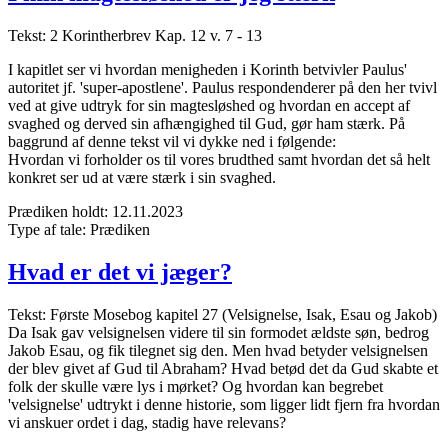
Tekst: 2 Korintherbrev Kap. 12 v. 7 - 13
I kapitlet ser vi hvordan menigheden i Korinth betvivler Paulus'
autoritet jf. 'super-apostlene'. Paulus respondenderer på den her tvivl
ved at give udtryk for sin magtesløshed og hvordan en accept af
svaghed og derved sin afhængighed til Gud, gør ham stærk. På
baggrund af denne tekst vil vi dykke ned i følgende:
Hvordan vi forholder os til vores brudthed samt hvordan det så helt
konkret ser ud at være stærk i sin svaghed.
Prædiken holdt:
12.11.2023
Type af tale:
Prædiken
Hvad er det vi jæger?
Tekst: Første Mosebog kapitel 27 (Velsignelse, Isak, Esau og Jakob)
Da Isak gav velsignelsen videre til sin formodet ældste søn, bedrog
Jakob Esau, og fik tilegnet sig den. Men hvad betyder velsignelsen
der blev givet af Gud til Abraham? Hvad betød det da Gud skabte et
folk der skulle være lys i mørket? Og hvordan kan begrebet
'velsignelse' udtrykt i denne historie, som ligger lidt fjern fra hvordan
vi anskuer ordet i dag, stadig have relevans?