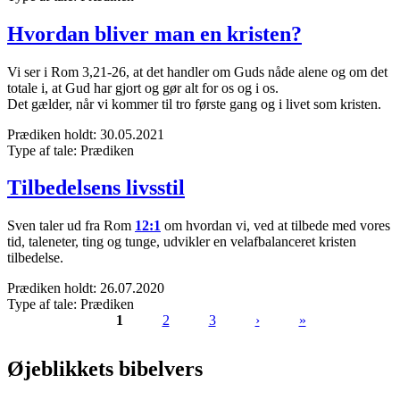
Hvordan bliver man en kristen?
Vi ser i Rom 3,21-26, at det handler om Guds nåde alene og om det
totale i, at Gud har gjort og gør alt for os og i os.
Det gælder, når vi kommer til tro første gang og i livet som kristen.
Prædiken holdt:
30.05.2021
Type af tale:
Prædiken
Tilbedelsens livsstil
Sven taler ud fra Rom
12:1
om hvordan vi, ved at tilbede med vores
tid, taleneter, ting og tunge, udvikler en velafbalanceret kristen
tilbedelse.
Prædiken holdt:
26.07.2020
Type af tale:
Prædiken
1
2
3
›
»
Sider
Øjeblikkets bibelvers