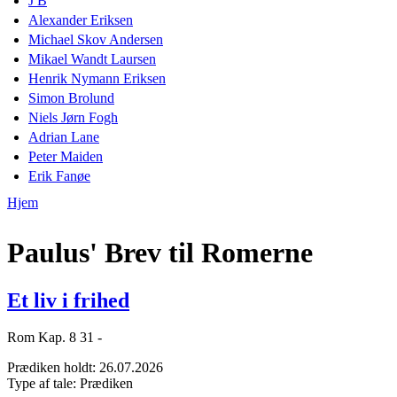
J B
Alexander Eriksen
Michael Skov Andersen
Mikael Wandt Laursen
Henrik Nymann Eriksen
Simon Brolund
Niels Jørn Fogh
Adrian Lane
Peter Maiden
Erik Fanøe
Hjem
Du er her
Paulus' Brev til Romerne
Et liv i frihed
Rom Kap. 8 31 -
Prædiken holdt:
26.07.2026
Type af tale:
Prædiken