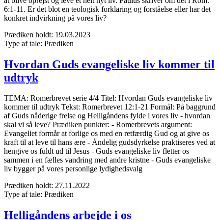
at blive oprejst og leve et helt nyt liv. Paulus skriver om det i Rom.
6:1-11. Er det blot en teologisk forklaring og forståelse eller har det
konkret indvirkning på vores liv?
Prædiken holdt:
19.03.2023
Type af tale:
Prædiken
Hvordan Guds evangeliske liv kommer til
udtryk
TEMA: Romerbrevet serie 4/4 Titel: Hvordan Guds evangeliske liv
kommer til udtryk Tekst: Romerbrevet 12:1-21 Formål: På baggrund
af Guds nåderige frelse og Helligåndens fylde i vores liv - hvordan
skal vi så leve? Prædiken punkter: - Romerbrevets argument:
Evangeliet formår at forlige os med en retfærdig Gud og at give os
kraft til at leve til hans ære - Åndelig gudsdyrkelse praktiseres ved at
hengive os fuldt ud til Jesus - Guds evangeliske liv fletter os
sammen i en fælles vandring med andre kristne - Guds evangeliske
liv bygger på vores personlige lydighedsvalg
Prædiken holdt:
27.11.2022
Type af tale:
Prædiken
Helligåndens arbejde i os