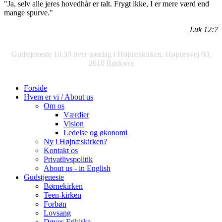
"Ja, selv alle jeres hovedhår er talt. Frygt ikke, I er mere værd end
mange spurve."
Luk 12:7
Gudstjeneste 10.30 hver søndag i Højnæskirken, Højnæsvej 60,
2610 Rødovre
Forside
Hvem er vi / About us
Om os
Værdier
Vision
Ledelse og økonomi
Ny i Højnæskirken?
Kontakt os
Privatlivspolitik
About us - in English
Gudstjeneste
Børnekirken
Teen-kirken
Forbøn
Lovsang
Døves Frikirke