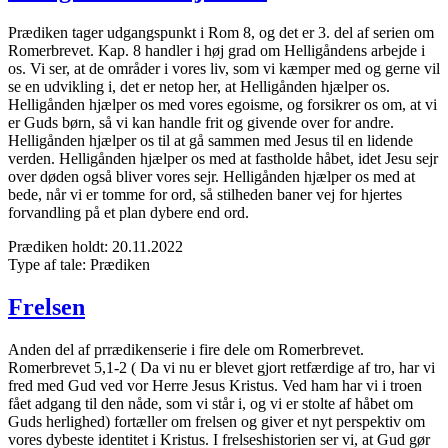
Prædiken tager udgangspunkt i Rom 8, og det er 3. del af serien om
Romerbrevet. Kap. 8 handler i høj grad om Helligåndens arbejde i
os. Vi ser, at de områder i vores liv, som vi kæmper med og gerne vil
se en udvikling i, det er netop her, at Helligånden hjælper os.
Helligånden hjælper os med vores egoisme, og forsikrer os om, at vi
er Guds børn, så vi kan handle frit og givende over for andre.
Helligånden hjælper os til at gå sammen med Jesus til en lidende
verden. Helligånden hjælper os med at fastholde håbet, idet Jesu sejr
over døden også bliver vores sejr. Helligånden hjælper os med at
bede, når vi er tomme for ord, så stilheden baner vej for hjertes
forvandling på et plan dybere end ord.
Prædiken holdt:
20.11.2022
Type af tale:
Prædiken
Frelsen
Anden del af prrædikenserie i fire dele om Romerbrevet.
Romerbrevet 5,1-2 ( Da vi nu er blevet gjort retfærdige af tro, har vi
fred med Gud ved vor Herre Jesus Kristus. Ved ham har vi i troen
fået adgang til den nåde, som vi står i, og vi er stolte af håbet om
Guds herlighed) fortæller om frelsen og giver et nyt perspektiv om
vores dybeste identitet i Kristus. I frelseshistorien ser vi, at Gud gør