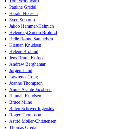
Tom Woodward
Pauline Gredal
Harald Nikesch
Sven Straarup
Jakob Hammer-Helmich
Helene og Simon Brolund
Helle Rønne Samuelsen
Kristian Knudsen
Helene Brolund
Jens Bruun Kofoed
Andrew Berghamar
Jørgen Lund
Lawrence Tong
Joanne Thompson
Annie Asante Jacobsen
Hannah Knudsen
Bruce Milne
Bitten Schriver Ingerslev
Roger Thompson
Astrid Møller-Christensen
Thomas Gredal