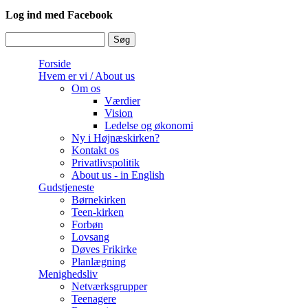
Log ind med Facebook
Søg
Søgefelt
Forside
Hvem er vi / About us
Om os
Værdier
Vision
Ledelse og økonomi
Ny i Højnæskirken?
Kontakt os
Privatlivspolitik
About us - in English
Gudstjeneste
Børnekirken
Teen-kirken
Forbøn
Lovsang
Døves Frikirke
Planlægning
Menighedsliv
Netværksgrupper
Teenagere