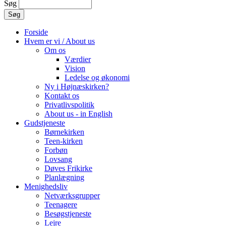
Søg
Forside
Hvem er vi / About us
Om os
Værdier
Vision
Ledelse og økonomi
Ny i Højnæskirken?
Kontakt os
Privatlivspolitik
About us - in English
Gudstjeneste
Børnekirken
Teen-kirken
Forbøn
Lovsang
Døves Frikirke
Planlægning
Menighedsliv
Netværksgrupper
Teenagere
Besøgstjeneste
Lejre