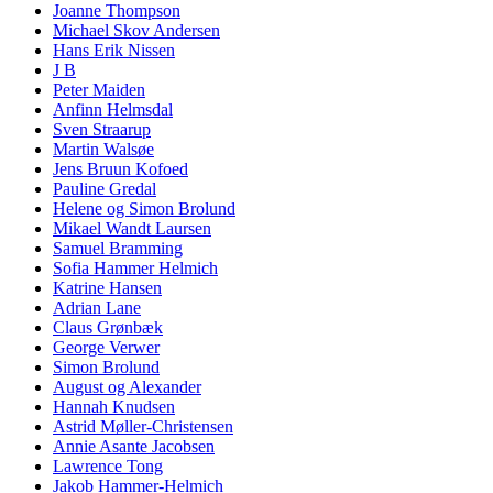
Joanne Thompson
Michael Skov Andersen
Hans Erik Nissen
J B
Peter Maiden
Anfinn Helmsdal
Sven Straarup
Martin Walsøe
Jens Bruun Kofoed
Pauline Gredal
Helene og Simon Brolund
Mikael Wandt Laursen
Samuel Bramming
Sofia Hammer Helmich
Katrine Hansen
Adrian Lane
Claus Grønbæk
George Verwer
Simon Brolund
August og Alexander
Hannah Knudsen
Astrid Møller-Christensen
Annie Asante Jacobsen
Lawrence Tong
Jakob Hammer-Helmich