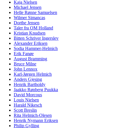
Kaja Nielsen
Michael Jensen
Helle Rønne Samuelsen
Wilmer Simancas
Dorthe Jensen
Taler fra OM Holland
Kristian Knudsen
Bitten Schriver Ingerslev
Alexander Eriksen
Sodia Hammer-Helmich
Erik Fanøe
August Bramming
Bruce Milne
John Lennox
Karl-Jørgen Helmich
Anders Gjesing
Henrik Bartholdy
Jaakko Rønberg Puukka
David Morcous
Louis Nielsen
Harald Nikesch
Scott Breslin
Rita Helmich-Olesen
Henrik Nymann Eriksen
Philip Gylling