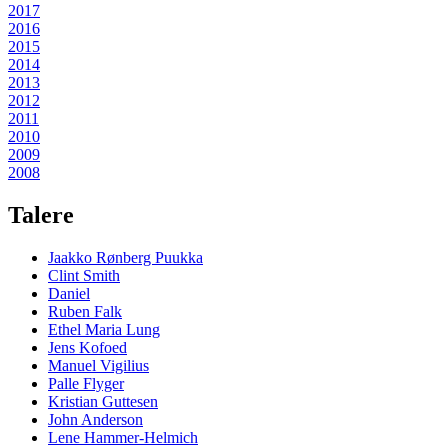
2017
2016
2015
2014
2013
2012
2011
2010
2009
2008
Talere
Jaakko Rønberg Puukka
Clint Smith
Daniel
Ruben Falk
Ethel Maria Lung
Jens Kofoed
Manuel Vigilius
Palle Flyger
Kristian Guttesen
John Anderson
Lene Hammer-Helmich