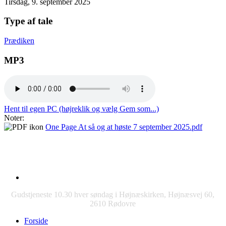
Tirsdag, 9. september 2025
Type af tale
Prædiken
MP3
Hent til egen PC (højreklik og vælg Gem som...)
Noter:
One Page At så og at høste 7 september 2025.pdf
Gudstjeneste 10.30 hver søndag i Højnæskirken, Højnæsvej 60,
2610 Rødovre
Forside