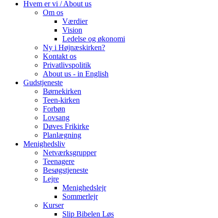
Hvem er vi / About us
Om os
Værdier
Vision
Ledelse og økonomi
Ny i Højnæskirken?
Kontakt os
Privatlivspolitik
About us - in English
Gudstjeneste
Børnekirken
Teen-kirken
Forbøn
Lovsang
Døves Frikirke
Planlægning
Menighedsliv
Netværksgrupper
Teenagere
Besøgstjeneste
Lejre
Menighedslejr
Sommerlejr
Kurser
Slip Bibelen Løs