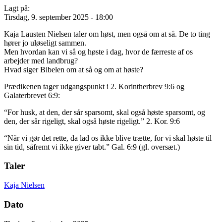
Lagt på:
Tirsdag, 9. september 2025 - 18:00
Kaja Lausten Nielsen taler om høst, men også om at så. De to ting
hører jo uløseligt sammen.
Men hvordan kan vi så og høste i dag, hvor de færreste af os
arbejder med landbrug?
Hvad siger Bibelen om at så og om at høste?
Prædikenen tager udgangspunkt i 2. Korintherbrev 9:6 og
Galaterbrevet 6:9:
“For husk, at den, der sår sparsomt, skal også høste sparsomt, og
den, der sår rigeligt, skal også høste rigeligt.” 2. Kor. 9:6
“Når vi gør det rette, da lad os ikke blive trætte, for vi skal høste til
sin tid, såfremt vi ikke giver tabt.” Gal. 6:9 (gl. oversæt.)
Taler
Kaja Nielsen
Dato