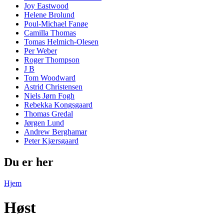
Joy Eastwood
Helene Brolund
Poul-Michael Fanøe
Camilla Thomas
Tomas Helmich-Olesen
Per Weber
Roger Thompson
J B
Tom Woodward
Astrid Christensen
Niels Jørn Fogh
Rebekka Kongsgaard
Thomas Gredal
Jørgen Lund
Andrew Berghamar
Peter Kjærsgaard
Du er her
Hjem
Høst