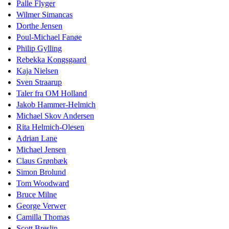
Palle Flyger
Wilmer Simancas
Dorthe Jensen
Poul-Michael Fanøe
Philip Gylling
Rebekka Kongsgaard
Kaja Nielsen
Sven Straarup
Taler fra OM Holland
Jakob Hammer-Helmich
Michael Skov Andersen
Rita Helmich-Olesen
Adrian Lane
Michael Jensen
Claus Grønbæk
Simon Brolund
Tom Woodward
Bruce Milne
George Verwer
Camilla Thomas
Scott Breslin