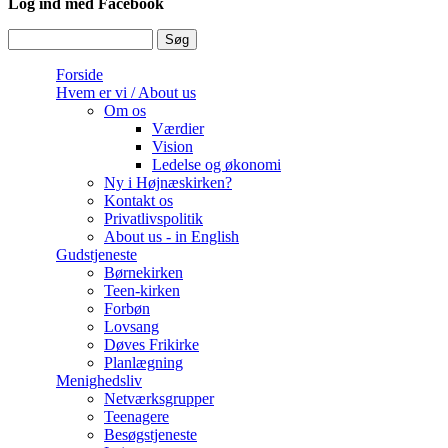
Log ind med Facebook
Søg
Søgefelt
Forside
Hvem er vi / About us
Om os
Værdier
Vision
Ledelse og økonomi
Ny i Højnæskirken?
Kontakt os
Privatlivspolitik
About us - in English
Gudstjeneste
Børnekirken
Teen-kirken
Forbøn
Lovsang
Døves Frikirke
Planlægning
Menighedsliv
Netværksgrupper
Teenagere
Besøgstjeneste