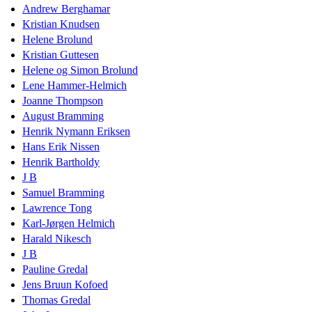
Andrew Berghamar
Kristian Knudsen
Helene Brolund
Kristian Guttesen
Helene og Simon Brolund
Lene Hammer-Helmich
Joanne Thompson
August Bramming
Henrik Nymann Eriksen
Hans Erik Nissen
Henrik Bartholdy
J B
Samuel Bramming
Lawrence Tong
Karl-Jørgen Helmich
Harald Nikesch
J B
Pauline Gredal
Jens Bruun Kofoed
Thomas Gredal