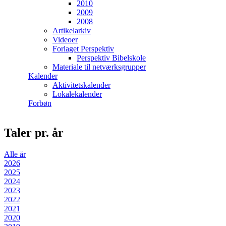
2010
2009
2008
Artikelarkiv
Videoer
Forlaget Perspektiv
Perspektiv Bibelskole
Materiale til netværksgrupper
Kalender
Aktivitetskalender
Lokalekalender
Forbøn
Taler pr. år
Alle år
2026
2025
2024
2023
2022
2021
2020