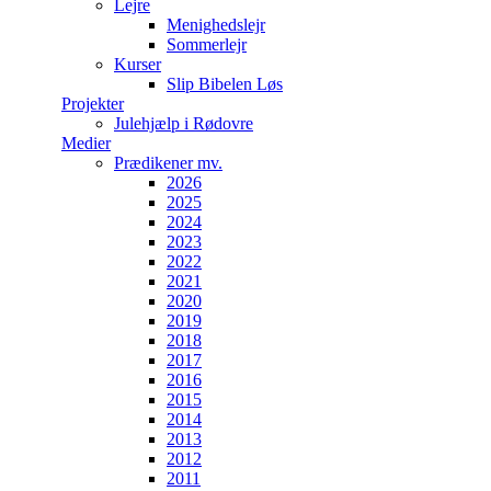
Lejre
Menighedslejr
Sommerlejr
Kurser
Slip Bibelen Løs
Projekter
Julehjælp i Rødovre
Medier
Prædikener mv.
2026
2025
2024
2023
2022
2021
2020
2019
2018
2017
2016
2015
2014
2013
2012
2011