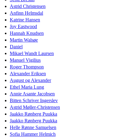
Astrid Christensen
Anfinn Helmsdal
Katrine Hansen
Joy Eastwood
Hannah Knudsen
Martin Walsøe
Daniel
Mikael Wandt Laursen
Manuel Vigilius
Roger Thompson
Alexander Eriksen
August og Alexander
Ethel Maria Lung
Annie Asante Jacobsen
Bitten Schriver Ingerslev
Astrid Møller-Christensen
Jaakko Rønberg Puukka
Jaakko Rønberg Puukka
Helle Rønne Samuelsen
Sofia Hammer Helmich