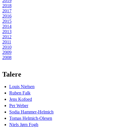
2019
2018
2017
2016
2015
2014
2013
2012
2011
2010
2009
2008
Talere
Louis Nielsen
Ruben Falk
Jens Kofoed
Per Weber
Sodia Hammer-Helmich
Tomas Helmich-Olesen
Niels Jørn Fogh